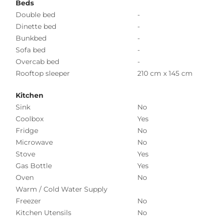
Beds
Double bed
-
Dinette bed
-
Bunkbed
-
Sofa bed
-
Overcab bed
-
Rooftop sleeper
210 cm x 145 cm
Kitchen
Sink
No
Coolbox
Yes
Fridge
No
Microwave
No
Stove
Yes
Gas Bottle
Yes
Oven
No
Warm / Cold Water Supply
Freezer
No
Kitchen Utensils
No