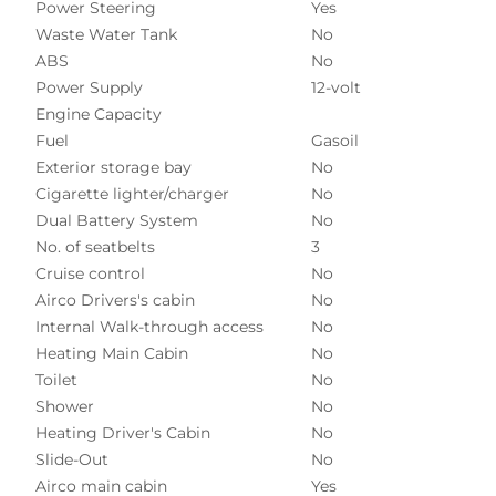
Power Steering
Yes
Waste Water Tank
No
ABS
No
Power Supply
12-volt
Engine Capacity
Fuel
Gasoil
Exterior storage bay
No
Cigarette lighter/charger
No
Dual Battery System
No
No. of seatbelts
3
Cruise control
No
Airco Drivers's cabin
No
Internal Walk-through access
No
Heating Main Cabin
No
Toilet
No
Shower
No
Heating Driver's Cabin
No
Slide-Out
No
Airco main cabin
Yes