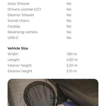
Solar Shower
No
Drivers License C/C1
No
Exterior Shower
No
Swivel chairs
No
Carplay
No
Reversing camera
No
USB-C
No
Vehicle Size
Width
1.80 m
Length
4.50 m
Interior height
2.20 m
Exterior height
3.10 m