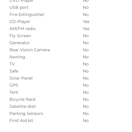
DVD Player
No
USB port
No
Fire Extinguisher
No
CD-Player
Yes
AM/FM radio
Yes
Fly Screen
No
Generator
No
Rear Vision Camera
No
Awning
No
TV
No
Safe
No
Solar Panel
No
GPS
No
Tent
No
Bicycle Rack
No
Satellite dish
No
Parking Sensors
No
First Aid kit
No