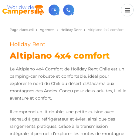
FR
Page d’accueil
Agences
Holiday Rent
Altiplano 4x4 comfort
+31 030-6974964
N'hésitez pas à nous appeler(lundi à vendredi de 9h à
17h).
Holiday Rent
sales@worldwidecampers.com
Altiplano 4x4 comfort
Vous pouvez également nous envoyer un e-mail.
Le Altiplano 4x4 Comfort de Holiday Rent Chile est un
camping-car robuste et confortable, idéal pour
explorer le nord du Chili du désert d’Atacama aux
montagnes des Andes. Conçu pour deux adultes, il allie
aventure et confort.
Il comprend un lit double, une petite cuisine avec
réchaud à gaz, réfrigérateur et évier, ainsi que des
rangements pratiques. Grâce à la transmission
intégrale, il permet d’explorer les routes de montagne