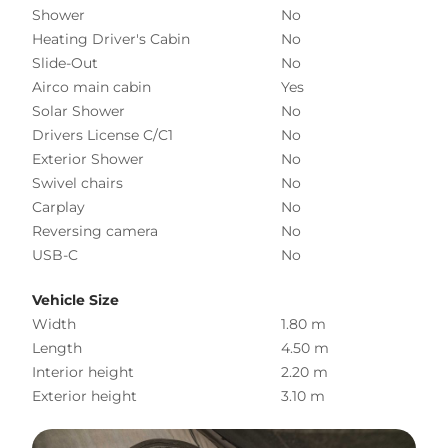
Shower
No
Heating Driver's Cabin
No
Slide-Out
No
Airco main cabin
Yes
Solar Shower
No
Drivers License C/C1
No
Exterior Shower
No
Swivel chairs
No
Carplay
No
Reversing camera
No
USB-C
No
Vehicle Size
Width
1.80 m
Length
4.50 m
Interior height
2.20 m
Exterior height
3.10 m