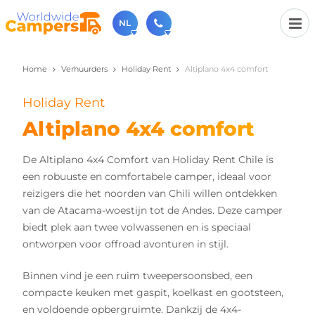
NL
Home
Verhuurders
Holiday Rent
Altiplano 4x4 comfort
030-6974964
Bel ons gerust (beschikbaar ma t/m vr van 9u tot 17u).
Holiday Rent
sales@worldwidecampers.com
Je kunt ons natuurlijk ook altijd een mailtje sturen.
Altiplano 4x4 comfort
De Altiplano 4x4 Comfort van Holiday Rent Chile is
een robuuste en comfortabele camper, ideaal voor
reizigers die het noorden van Chili willen ontdekken
van de Atacama-woestijn tot de Andes. Deze camper
biedt plek aan twee volwassenen en is speciaal
ontworpen voor offroad avonturen in stijl.
Binnen vind je een ruim tweepersoonsbed, een
compacte keuken met gaspit, koelkast en gootsteen,
en voldoende opbergruimte. Dankzij de 4x4-