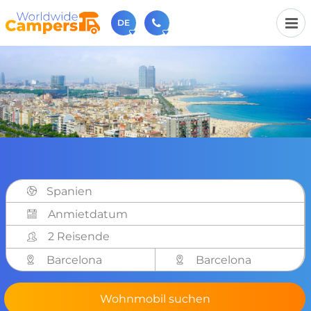
DE
+31 030-6974964
Rufen Sie uns an (Montag bis Freitag von 9 bis 17 Uhr).
sales@worldwidecampers.com
Sie können uns auch eine E-Mail senden.
Spanien
2 Reisende
Barcelona
Barcelona
Wohnmobil suchen