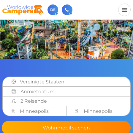
DE
+31 030-6974964
Rufen Sie uns an (Montag bis Freitag von 9 bis 17 Uhr).
sales@worldwidecampers.com
Sie können uns auch eine E-Mail senden.
Vereinigte Staaten
2 Reisende
Minneapolis
Minneapolis
Wohnmobil suchen