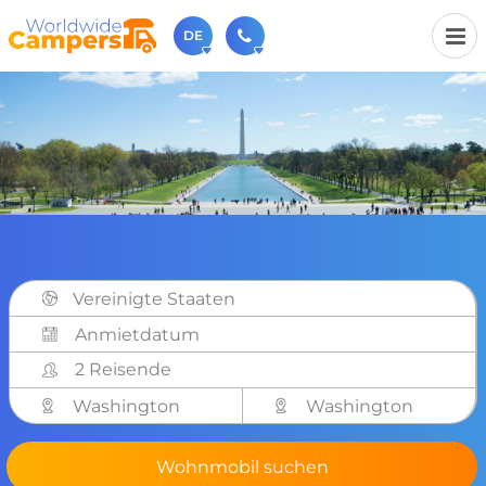
DE
+31 030-6974964
Rufen Sie uns an (Montag bis Freitag von 9 bis 17 Uhr).
sales@worldwidecampers.com
Sie können uns auch eine E-Mail senden.
Vereinigte Staaten
2 Reisende
Washington
Washington
Wohnmobil suchen