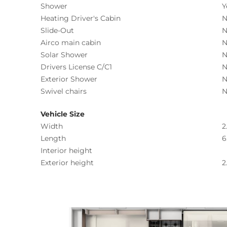
Shower
Y
Heating Driver's Cabin
N
Slide-Out
N
Airco main cabin
N
Solar Shower
N
Drivers License C/C1
N
Exterior Shower
N
Swivel chairs
N
Vehicle Size
Width
2
Length
6
Interior height
Exterior height
2