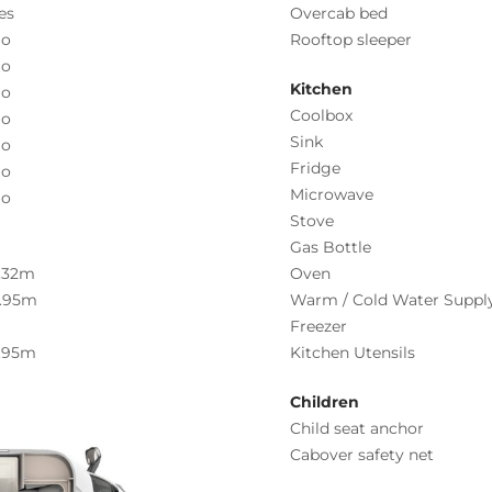
es
Overcab bed
o
Rooftop sleeper
o
Kitchen
o
Coolbox
o
Sink
o
Fridge
o
Microwave
o
Stove
Gas Bottle
.32m
Oven
.95m
Warm / Cold Water Suppl
Freezer
.95m
Kitchen Utensils
Children
Child seat anchor
Cabover safety net