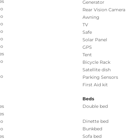
es
Generator
o
Rear Vision Camera
o
Awning
o
TV
o
Safe
o
Solar Panel
o
GPS
es
Tent
o
Bicycle Rack
Satellite dish
o
Parking Sensors
First Aid kit
Beds
es
Double bed
es
o
Dinette bed
o
Bunkbed
es
Sofa bed