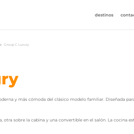
destinos
conta
30-6974964
Group C Luxury
s (de lunes a viernes de 09:00h a 17:30h).
s@worldwidecampers.com
uede contactarnos por email.
ry
derna y más cómoda del clásico modelo familiar. Diseñada para
a, otra sobre la cabina y una convertible en el salón. La cocina 