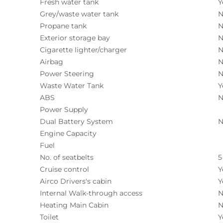
Fresh water tank
Y
Grey/waste water tank
N
Propane tank
N
Exterior storage bay
N
Cigarette lighter/charger
N
Airbag
N
Power Steering
N
Waste Water Tank
Y
ABS
N
Power Supply
Dual Battery System
N
Engine Capacity
Fuel
No. of seatbelts
5
Cruise control
Y
Airco Drivers's cabin
Y
Internal Walk-through access
N
Heating Main Cabin
N
Toilet
Y