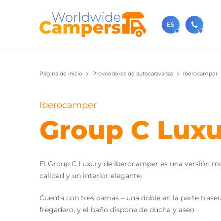
ES
+31 0
Página de inicio
Proveedores de autocaravanas
Iberocamper
Contácteno
sale
Iberocamper
También p
Group C Luxu
El Group C Luxury de Iberocamper es una versión mo
calidad y un interior elegante.
Cuenta con tres camas – una doble en la parte traser
fregadero, y el baño dispone de ducha y aseo.