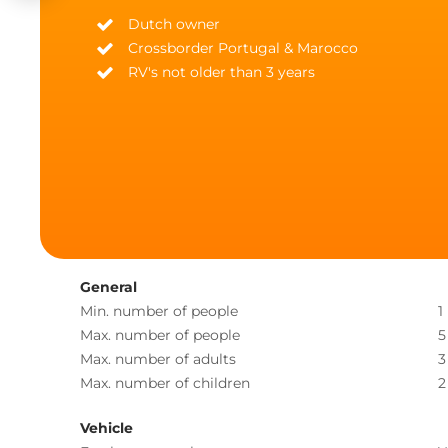
Dutch owner
Crossborder Portugal & Marocco
RV's not older than 3 years
General
Min. number of people
1
Max. number of people
5
Max. number of adults
3
Max. number of children
2
Vehicle