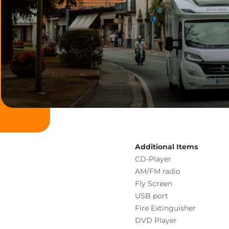
Additional Items
CD-Player
AM/FM radio
Fly Screen
USB port
Fire Extinguisher
DVD Player