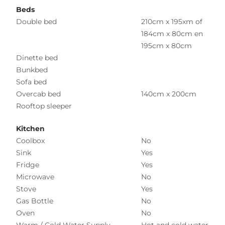
Beds
Double bed
210cm x 195xm of
184cm x 80cm en
195cm x 80cm
Dinette bed
Bunkbed
Sofa bed
Overcab bed
140cm x 200cm
Rooftop sleeper
Kitchen
Coolbox
No
Sink
Yes
Fridge
Yes
Microwave
No
Stove
Yes
Gas Bottle
No
Oven
No
Warm / Cold Water Supply
Hot and cold water