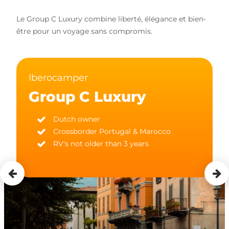
Le Group C Luxury combine liberté, élégance et bien-
être pour un voyage sans compromis.
Iberocamper
Group C Luxury
Dutch owner
Crossborder Portugal & Marocco
RV's not older than 3 years