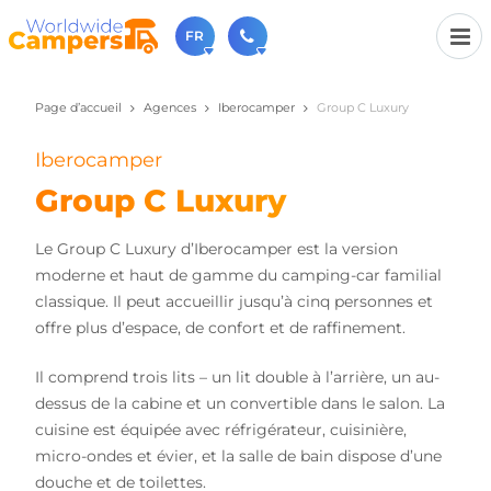
FR
Page d’accueil
Agences
Iberocamper
Group C Luxury
+31 030-6974964
N'hésitez pas à nous appeler(lundi à vendredi de 9h à
17h).
Iberocamper
sales@worldwidecampers.com
Group C Luxury
Vous pouvez également nous envoyer un e-mail.
Le Group C Luxury d’Iberocamper est la version
moderne et haut de gamme du camping-car familial
classique. Il peut accueillir jusqu’à cinq personnes et
offre plus d’espace, de confort et de raffinement.
Il comprend trois lits – un lit double à l’arrière, un au-
dessus de la cabine et un convertible dans le salon. La
cuisine est équipée avec réfrigérateur, cuisinière,
micro-ondes et évier, et la salle de bain dispose d’une
douche et de toilettes.