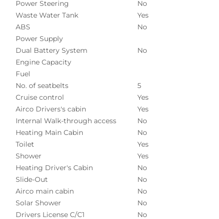
Power Steering
No
Waste Water Tank
Yes
ABS
No
Power Supply
Dual Battery System
No
Engine Capacity
Fuel
No. of seatbelts
5
Cruise control
Yes
Airco Drivers's cabin
Yes
Internal Walk-through access
No
Heating Main Cabin
No
Toilet
Yes
Shower
Yes
Heating Driver's Cabin
No
Slide-Out
No
Airco main cabin
No
Solar Shower
No
Drivers License C/C1
No