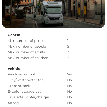
General
Min. number of people
1
Max. number of people
5
Max. number of adults
3
Max. number of children
2
Vehicle
Fresh water tank
Yes
Grey/waste water tank
No
Propane tank
No
Exterior storage bay
No
Cigarette lighter/charger
No
Airbag
No