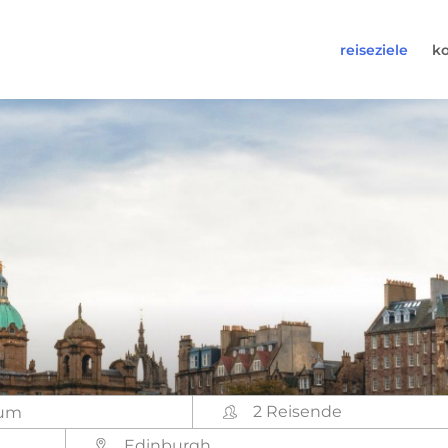
reiseziele
k
30-6974964
uns an (Montag bis Freitag von 9 bis 17 Uhr).
s@worldwidecampers.com
n uns auch eine E-Mail senden.
2 Reisende
Edinburgh