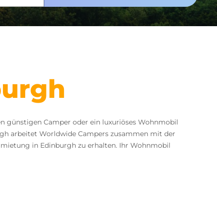
burgh
en günstigen Camper oder ein luxuriöses Wohnmobil
urgh arbeitet Worldwide Campers zusammen mit der
rmietung in Edinburgh zu erhalten. Ihr Wohnmobil