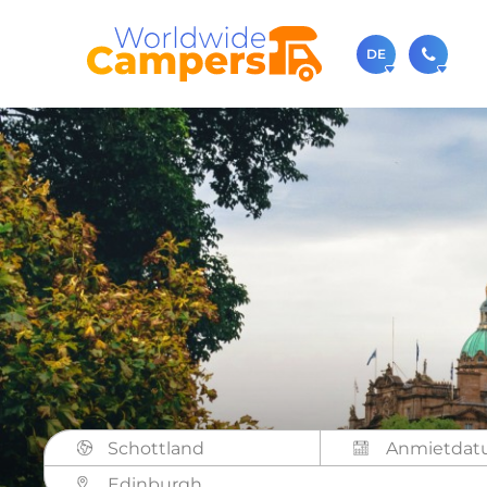
DE
+31 0
Rufen Sie 
sale
Sie könne
Schottland
Edinburgh