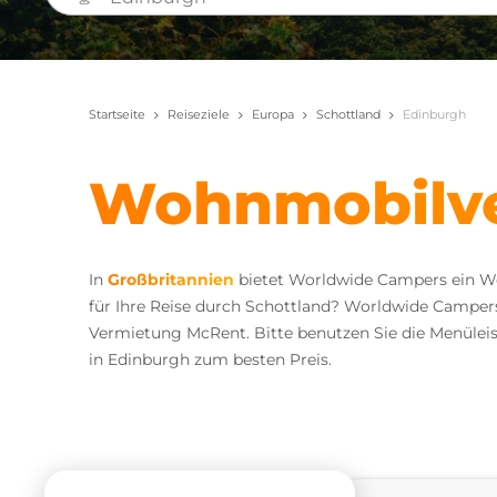
Startseite
Reiseziele
Europa
Schottland
Edinburgh
Wohnmobilve
In
Großbritannien
bietet Worldwide Campers ein Wo
für Ihre Reise durch Schottland? Worldwide Campe
Vermietung McRent. Bitte benutzen Sie die Menülei
in Edinburgh zum besten Preis.