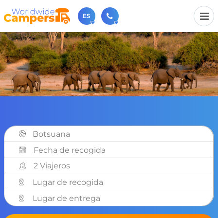
ES
+31 030-6974964
Contáctenos (de lunes a viernes de 09:00h a 17:30h).
sales@worldwidecampers.com
También puede contactarnos por email.
Botsuana
2 Viajeros
Lugar de recogida
Lugar de entrega