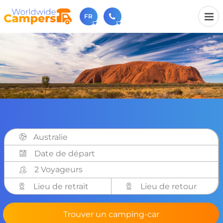
FR
+31 030-6974964
N'hésitez pas à nous appeler(lundi à vendredi de 9h à
17h).
sales@worldwidecampers.com
Vous pouvez également nous envoyer un e-mail.
Australie
2 Voyageurs
Lieu de retrait
Lieu de retour
Trouver un camping-car