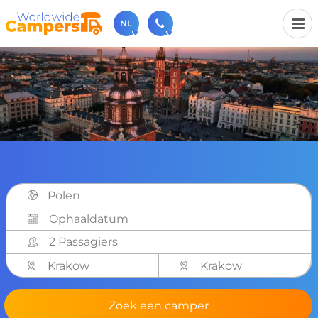
NL
030-6974964
Bel ons gerust (beschikbaar ma t/m vr van 9u tot 17u).
sales@worldwidecampers.com
Je kunt ons natuurlijk ook altijd een mailtje sturen.
Polen
2 Passagiers
Krakow
Krakow
Zoek een camper