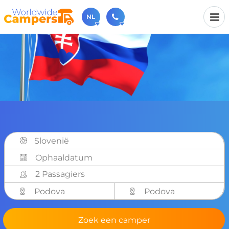
NL
030-6974964
Bel ons gerust (beschikbaar ma t/m vr van 9u tot 17u).
sales@worldwidecampers.com
Je kunt ons natuurlijk ook altijd een mailtje sturen.
Slovenië
2 Passagiers
Podova
Podova
Zoek een camper