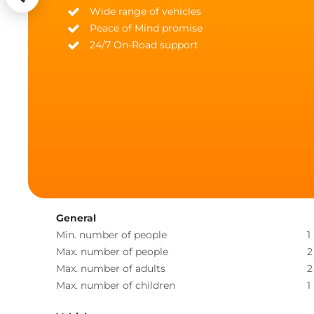
Wide range of vehicles
Peace of Mind promise
24/7 On-Road support
General
Min. number of people
1
Max. number of people
2
Max. number of adults
2
Max. number of children
1