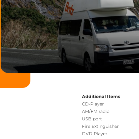
Additional Items
CD-Player
AM/FM radio
USB port
Fire Extinguisher
DVD Player