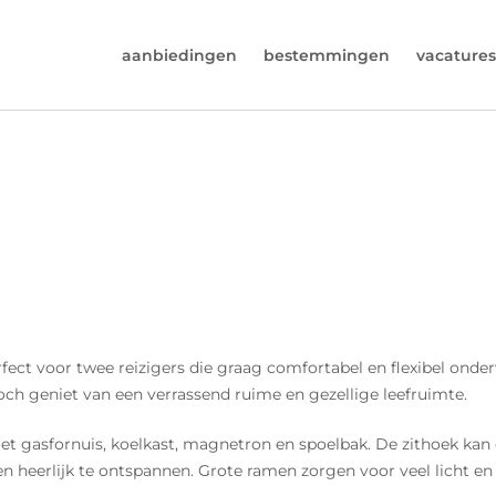
aanbiedingen
bestemmingen
vacatures
6974964
rust (beschikbaar ma t/m vr van 9u tot 17u).
s@worldwidecampers.com
s natuurlijk ook altijd een mailtje sturen.
rfect voor twee reizigers die graag comfortabel en flexibel ond
och geniet van een verrassend ruime en gezellige leefruimte.
 met gasfornuis, koelkast, magnetron en spoelbak. De zithoek 
 heerlijk te ontspannen. Grote ramen zorgen voor veel licht en