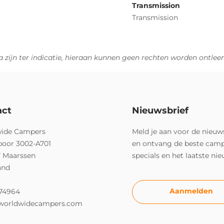
Transmission
Transmission
 zijn ter indicatie, hieraan kunnen geen rechten worden ontlee
act
Nieuwsbrief
ide Campers
Meld je aan voor de nieuw
poor 3002-A701
en ontvang de beste cam
T Maarssen
specials en het laatste ni
and
Aanmelden
74964
worldwidecampers.com