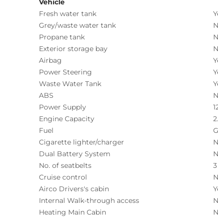
Vehicle
Fresh water tank
Y
Grey/waste water tank
N
Propane tank
N
Exterior storage bay
N
Airbag
Y
Power Steering
Y
Waste Water Tank
Y
ABS
N
Power Supply
1
Engine Capacity
2
Fuel
G
Cigarette lighter/charger
N
Dual Battery System
N
No. of seatbelts
3
Cruise control
N
Airco Drivers's cabin
Y
Internal Walk-through access
N
Heating Main Cabin
N