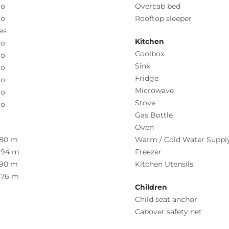
o
Overcab bed
o
Rooftop sleeper
es
Kitchen
o
Coolbox
o
Sink
o
Fridge
o
Microwave
o
Stove
o
Gas Bottle
Oven
.80 m
Warm / Cold Water Suppl
.94 m
Freezer
.90 m
Kitchen Utensils
.76 m
Children
Child seat anchor
Cabover safety net