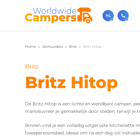
NL
030-
Home
Verhuurders
Britz
Britz Hitop
Bel ons ge
sale
Britz
Je kunt on
Britz Hitop
De Britz Hitop is een lichte en wendbare camper, pe
manoeuvreer je gemakkelijk door steden, terwijl je t
Binnen vind je een volledig uitgeruste kitchenette
tweepersoonsbed, ideaal om na een dag vol indrukken