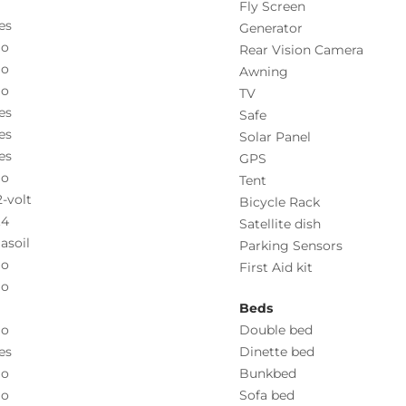
Fly Screen
es
Generator
o
Rear Vision Camera
o
Awning
o
TV
es
Safe
es
Solar Panel
es
GPS
o
Tent
2-volt
Bicycle Rack
.4
Satellite dish
asoil
Parking Sensors
o
First Aid kit
o
Beds
o
Double bed
es
Dinette bed
o
Bunkbed
o
Sofa bed