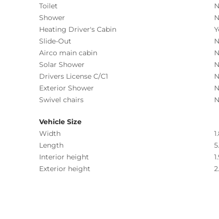
Toilet
N
Shower
N
Heating Driver's Cabin
Y
Slide-Out
N
Airco main cabin
N
Solar Shower
N
Drivers License C/C1
N
Exterior Shower
N
Swivel chairs
N
Vehicle Size
Width
1
Length
5
Interior height
1
Exterior height
2