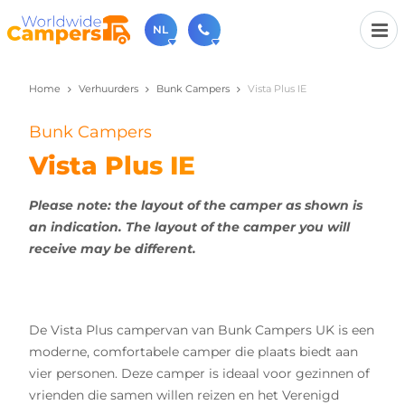
NL
Home
Verhuurders
Bunk Campers
Vista Plus IE
030-6974964
Bel ons gerust (beschikbaar ma t/m vr van 9u tot 17u).
Bunk Campers
sales@worldwidecampers.com
Je kunt ons natuurlijk ook altijd een mailtje sturen.
Vista Plus IE
Please note: the layout of the camper as shown is
an indication. The layout of the camper you will
receive may be different.
De Vista Plus campervan van Bunk Campers UK is een
moderne, comfortabele camper die plaats biedt aan
vier personen. Deze camper is ideaal voor gezinnen of
vrienden die samen willen reizen en het Verenigd