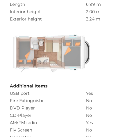
Length
6.99 m
Interior height
2.00 m
Exterior height
3.24 m
Additional Items
USB port
Yes
Fire Extinguisher
No
DVD Player
No
CD-Player
No
AM/FM radio
Yes
Fly Screen
No