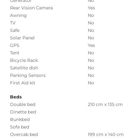
Generator
No
Rear Vision Camera
Yes
Awning
No
TV
No
Safe
No
Solar Panel
No
GPS
Yes
Tent
No
Bicycle Rack
No
Satellite dish
No
Parking Sensors
No
First Aid kit
No
Beds
Double bed
210 cm x 135 cm
Dinette bed
Bunkbed
Sofa bed
Overcab bed
199 cm x 140 cm