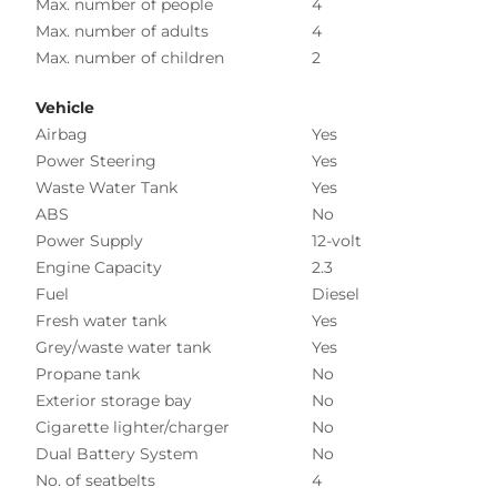
Max. number of people
4
Max. number of adults
4
Max. number of children
2
Vehicle
Airbag
Yes
Power Steering
Yes
Waste Water Tank
Yes
ABS
No
Power Supply
12-volt
Engine Capacity
2.3
Fuel
Diesel
Fresh water tank
Yes
Grey/waste water tank
Yes
Propane tank
No
Exterior storage bay
No
Cigarette lighter/charger
No
Dual Battery System
No
No. of seatbelts
4