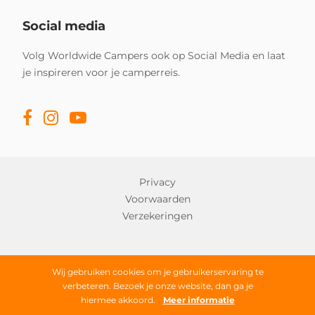
Social media
Volg Worldwide Campers ook op Social Media en laat
je inspireren voor je camperreis.
Privacy
Voorwaarden
Verzekeringen
Copyright © 2026 Worldwide Campers
Wij gebruiken cookies om je gebruikerservaring te
verbeteren. Bezoek je onze website, dan ga je
Alle rechten onder voorbehoud
hiermee akkoord.
Meer informatie