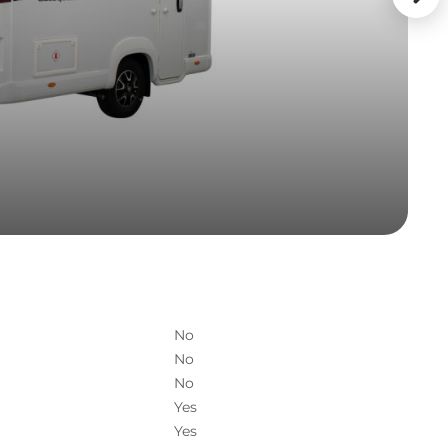
No
No
No
Yes
Yes