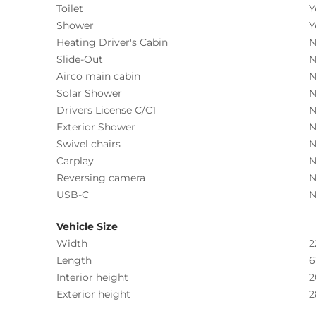
Toilet
Y
Shower
Y
Heating Driver's Cabin
N
Slide-Out
N
Airco main cabin
N
Solar Shower
N
Drivers License C/C1
N
Exterior Shower
N
Swivel chairs
N
Carplay
N
Reversing camera
N
USB-C
N
Vehicle Size
Width
2
Length
6
Interior height
2
Exterior height
2