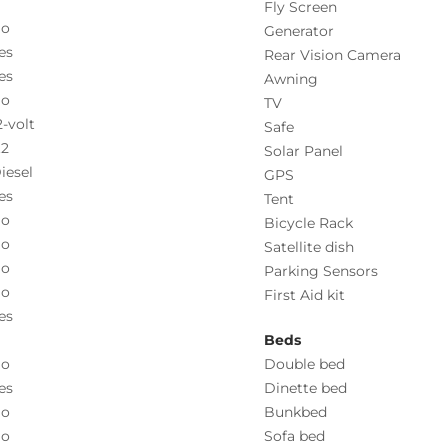
Fly Screen
o
Generator
es
Rear Vision Camera
es
Awning
o
TV
2-volt
Safe
.2
Solar Panel
iesel
GPS
es
Tent
o
Bicycle Rack
o
Satellite dish
o
Parking Sensors
o
First Aid kit
es
Beds
o
Double bed
es
Dinette bed
o
Bunkbed
o
Sofa bed