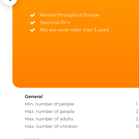
Rentals throughout Europe
Spacious RV's
RVs are never older then 3 years
General
Min. number of people
1
Max. number of people
2
Max. number of adults
2
Max. number of children
0