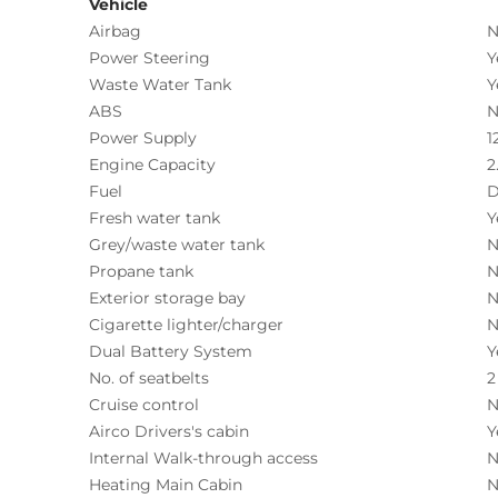
Vehicle
Airbag
N
Power Steering
Y
Waste Water Tank
Y
ABS
N
Power Supply
1
Engine Capacity
2
Fuel
D
Fresh water tank
Y
Grey/waste water tank
N
Propane tank
N
Exterior storage bay
N
Cigarette lighter/charger
N
Dual Battery System
Y
No. of seatbelts
2
Cruise control
N
Airco Drivers's cabin
Y
Internal Walk-through access
N
Heating Main Cabin
N