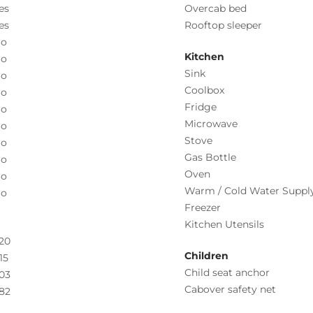
es
Overcab bed
es
Rooftop sleeper
o
Kitchen
o
Sink
o
Coolbox
o
Fridge
o
Microwave
o
Stove
o
Gas Bottle
o
Oven
o
Warm / Cold Water Suppl
o
Freezer
Kitchen Utensils
20
Children
15
Child seat anchor
03
Cabover safety net
82