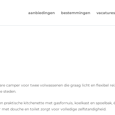
aanbiedingen
bestemmingen
vacatures
6974964
rust (beschikbaar ma t/m vr van 9u tot 17u).
s@worldwidecampers.com
s natuurlijk ook altijd een mailtje sturen.
camper voor twee volwassenen die graag licht en flexibel reize
e steden.
n praktische kitchenette met gasfornuis, koelkast en spoelbak
et douche en toilet zorgt voor volledige zelfstandigheid.