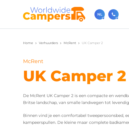
NL
030-
Home
Verhuurders
McRent
UK Camper 2
Bel ons ge
sale
McRent
Je kunt on
UK Camper 2
De McRent UK Camper 2 is een compacte en wendbare 
Britse landschap, van smalle landwegen tot levendig
Binnen vind je een comfortabel tweepersoonsbed, ee
kampeerspullen. De kleine maar complete badkamer m