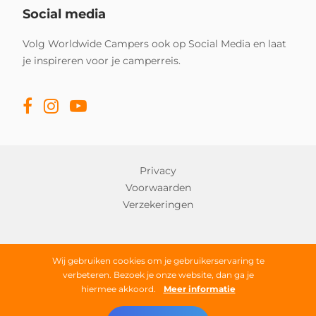
Social media
Volg Worldwide Campers ook op Social Media en laat
je inspireren voor je camperreis.
Privacy
Voorwaarden
Verzekeringen
Copyright © 2026 Worldwide Campers
Wij gebruiken cookies om je gebruikerservaring te
verbeteren. Bezoek je onze website, dan ga je
Alle rechten onder voorbehoud
hiermee akkoord.
Meer informatie