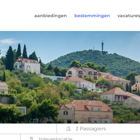
aanbiedingen
bestemmingen
vacatures
6974964
rust (beschikbaar ma t/m vr van 9u tot 17u).
s@worldwidecampers.com
s natuurlijk ook altijd een mailtje sturen.
2 Passagiers
Inleverlocatie