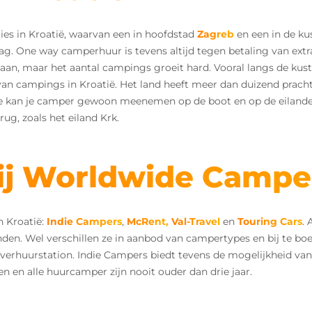
s in Kroatië, waarvan een in hoofdstad
Zagreb
en een in de kus
g. One way camperhuur is tevens altijd tegen betaling van extra
an, maar het aantal campings groeit hard. Vooral langs de kust, b
an campings in Kroatië. Het land heeft meer dan duizend pracht
. Je kan je camper gewoon meenemen op de boot en op de eilan
ug, zoals het eiland Krk.
ij Worldwide Campe
 Kroatië:
Indie Campers
,
McRent,
Val-Travel
en
Touring Cars
.
den. Wel verschillen ze in aanbod van campertypes en bij te boek
 verhuurstation. Indie Campers biedt tevens de mogelijkheid van
 en alle huurcamper zijn nooit ouder dan drie jaar.