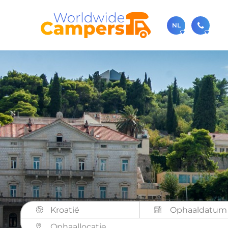
NL
030-
Bel ons ge
sale
Je kunt on
Kroatië
Ophaallocatie