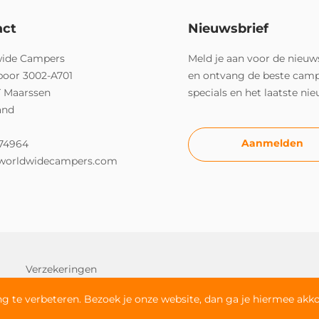
act
Nieuwsbrief
ide Campers
Meld je aan voor de nieuw
poor 3002-A701
en ontvang de beste cam
T Maarssen
specials en het laatste ni
and
Aanmelden
74964
worldwidecampers.com
Verzekeringen
g te verbeteren. Bezoek je onze website, dan ga je hiermee akk