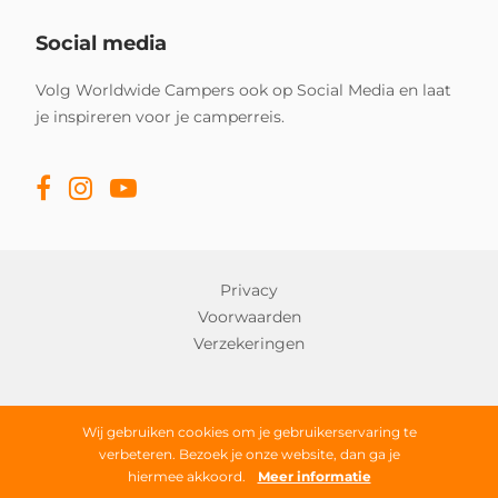
Social media
Volg Worldwide Campers ook op Social Media en laat
je inspireren voor je camperreis.
Privacy
Voorwaarden
Verzekeringen
Copyright © 2026 Worldwide Campers
Wij gebruiken cookies om je gebruikerservaring te
verbeteren. Bezoek je onze website, dan ga je
Alle rechten onder voorbehoud
hiermee akkoord.
Meer informatie