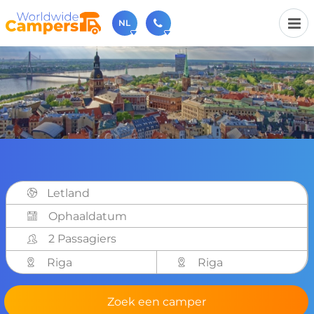
NL
030-6974964
Bel ons gerust (beschikbaar ma t/m vr van 9u tot 17u).
sales@worldwidecampers.com
Je kunt ons natuurlijk ook altijd een mailtje sturen.
Letland
2 Passagiers
Riga
Riga
Zoek een camper