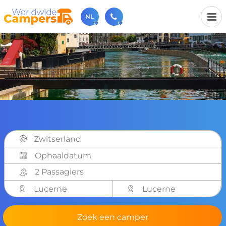
NL
030-6974964
Bel ons gerust (beschikbaar ma t/m vr van 9u tot 17u).
sales@worldwidecampers.com
Je kunt ons natuurlijk ook altijd een mailtje sturen.
Zwitserland
2 Passagiers
Lucerne
Lucerne
Zoek een camper