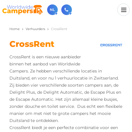
NL
Home
Verhuurders
CrossRent
030-6974964
Bel ons gerust (beschikbaar ma t/m vr van 9u tot 17u).
CrossRent
sales@worldwidecampers.com
Je kunt ons natuurlijk ook altijd een mailtje sturen.
CrossRent is een nieuwe aanbieder
binnen het aanbod van Worldwide
Campers. Ze hebben verschillende locaties in
Duitsland, en voor nu 1 verhuurlocatie in Zwitserland.
Zij bieden vier verschillende soorten campers aan, de
Delight Plus, de Delight Automatic, de Escape Plus en
de Escape Automatic. Het zijn allemaal kleine busjes,
zonder douche en toilet service. Dus echt een flexibele
manier om met niet te grote campers het mooie
Duitsland te ontdekken.
CrossRent biedt je een perfecte combinatie voor een