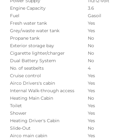
Power Supply
110/12-volt
Engine Capacity
3.6
Fuel
Gasoil
Fresh water tank
Yes
Grey/waste water tank
Yes
Propane tank
No
Exterior storage bay
No
Cigarette lighter/charger
No
Dual Battery System
No
No. of seatbelts
4
Cruise control
Yes
Airco Drivers's cabin
Yes
Internal Walk-through access
Yes
Heating Main Cabin
No
Toilet
Yes
Shower
Yes
Heating Driver's Cabin
Yes
Slide-Out
No
Airco main cabin
Yes