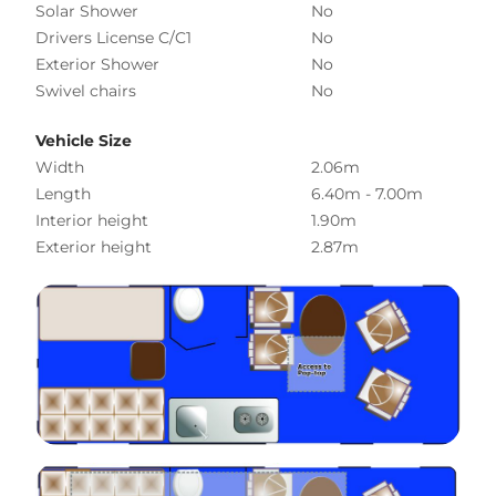
Solar Shower
No
Drivers License C/C1
No
Exterior Shower
No
Swivel chairs
No
Vehicle Size
Width
2.06m
Length
6.40m - 7.00m
Interior height
1.90m
Exterior height
2.87m