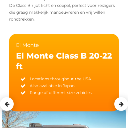
De Class B rijdt licht en soepel, perfect voor reizigers
die graag makkelijk manoeuvreren en vrij willen
rondtrekken.
El Monte
El Monte Class B 20-22
ft
Locations throughout the USA
Also available in Japan
Range of different size vehicles