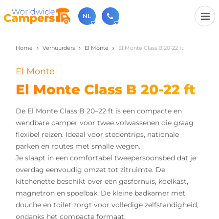
NL
Home
Verhuurders
El Monte
El Monte Class B 20-22 ft
030-6974964
Bel ons gerust (beschikbaar ma t/m vr van 9u tot 17u).
El Monte
sales@worldwidecampers.com
Je kunt ons natuurlijk ook altijd een mailtje sturen.
El Monte Class B 20-22 ft
De El Monte Class B 20–22 ft is een compacte en
wendbare camper voor twee volwassenen die graag
flexibel reizen. Ideaal voor stedentrips, nationale
parken en routes met smalle wegen.
Je slaapt in een comfortabel tweepersoonsbed dat je
overdag eenvoudig omzet tot zitruimte. De
kitchenette beschikt over een gasfornuis, koelkast,
magnetron en spoelbak. De kleine badkamer met
douche en toilet zorgt voor volledige zelfstandigheid,
ondanks het compacte formaat.