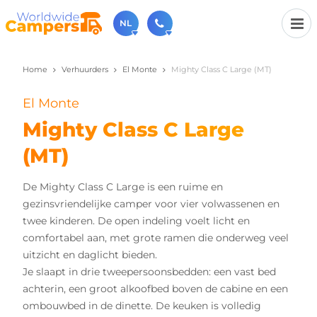
NL
Home
Verhuurders
El Monte
Mighty Class C Large (MT)
030-6974964
Bel ons gerust (beschikbaar ma t/m vr van 9u tot 17u).
El Monte
sales@worldwidecampers.com
Je kunt ons natuurlijk ook altijd een mailtje sturen.
Mighty Class C Large
(MT)
De Mighty Class C Large is een ruime en
gezinsvriendelijke camper voor vier volwassenen en
twee kinderen. De open indeling voelt licht en
comfortabel aan, met grote ramen die onderweg veel
uitzicht en daglicht bieden.
Je slaapt in drie tweepersoonsbedden: een vast bed
achterin, een groot alkoofbed boven de cabine en een
ombouwbed in de dinette. De keuken is volledig