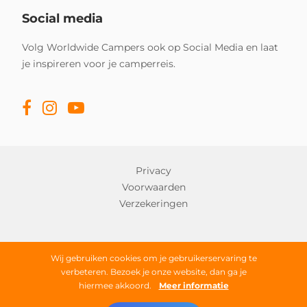
Social media
Volg Worldwide Campers ook op Social Media en laat
je inspireren voor je camperreis.
Privacy
Voorwaarden
Verzekeringen
Copyright © 2026 Worldwide Campers
Wij gebruiken cookies om je gebruikerservaring te
verbeteren. Bezoek je onze website, dan ga je
Alle rechten onder voorbehoud
hiermee akkoord.
Meer informatie