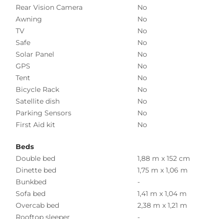
Rear Vision Camera
No
Awning
No
TV
No
Safe
No
Solar Panel
No
GPS
No
Tent
No
Bicycle Rack
No
Satellite dish
No
Parking Sensors
No
First Aid kit
No
Beds
Double bed
1,88 m x 152 cm
Dinette bed
1,75 m x 1,06 m
Bunkbed
-
Sofa bed
1,41 m x 1,04 m
Overcab bed
2,38 m x 1,21 m
Rooftop sleeper
-