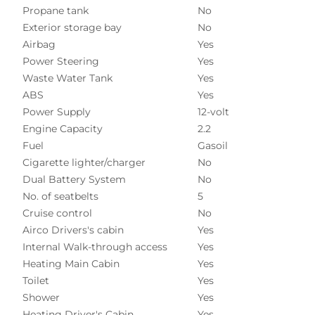
Propane tank
No
Exterior storage bay
No
Airbag
Yes
Power Steering
Yes
Waste Water Tank
Yes
ABS
Yes
Power Supply
12-volt
Engine Capacity
2.2
Fuel
Gasoil
Cigarette lighter/charger
No
Dual Battery System
No
No. of seatbelts
5
Cruise control
No
Airco Drivers's cabin
Yes
Internal Walk-through access
Yes
Heating Main Cabin
Yes
Toilet
Yes
Shower
Yes
Heating Driver's Cabin
Yes