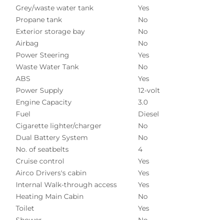
Grey/waste water tank
Yes
Propane tank
No
Exterior storage bay
No
Airbag
No
Power Steering
Yes
Waste Water Tank
No
ABS
Yes
Power Supply
12-volt
Engine Capacity
3.0
Fuel
Diesel
Cigarette lighter/charger
No
Dual Battery System
No
No. of seatbelts
4
Cruise control
Yes
Airco Drivers's cabin
Yes
Internal Walk-through access
Yes
Heating Main Cabin
No
Toilet
Yes
Shower
No