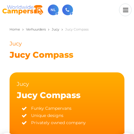
NL
Home
Verhuurders
Jucy
Jucy Compass
030-6974964
Bel ons gerust (beschikbaar ma t/m vr van 9u tot 17u).
Jucy
sales@worldwidecampers.com
Je kunt ons natuurlijk ook altijd een mailtje sturen.
Jucy Compass
Jucy
Jucy Compass
Funky Campervans
Unique designs
Privately owned company