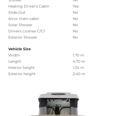
Heating Driver's Cabin
Yes
Slide-Out
No
Airco main cabin
No
Solar Shower
No
Drivers License C/C1
No
Exterior Shower
No
Vehicle Size
Width
1.70 m
Length
4.70 m
Interior height
1.34 m
Exterior height
2.40 m