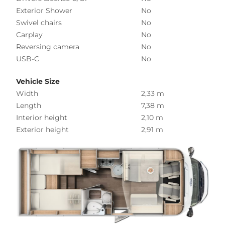
Exterior Shower
No
Swivel chairs
No
Carplay
No
Reversing camera
No
USB-C
No
Vehicle Size
Width
2,33 m
Length
7,38 m
Interior height
2,10 m
Exterior height
2,91 m