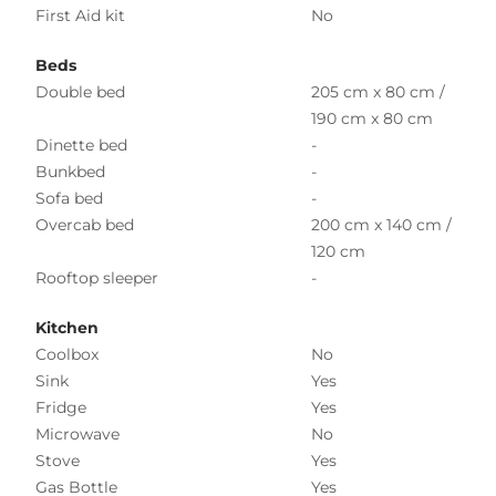
First Aid kit
No
Beds
Double bed
205 cm x 80 cm /
190 cm x 80 cm
Dinette bed
-
Bunkbed
-
Sofa bed
-
Overcab bed
200 cm x 140 cm /
120 cm
Rooftop sleeper
-
Kitchen
Coolbox
No
Sink
Yes
Fridge
Yes
Microwave
No
Stove
Yes
Gas Bottle
Yes