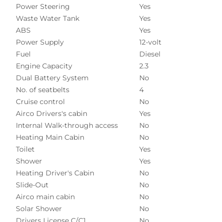
Power Steering
Yes
Waste Water Tank
Yes
ABS
Yes
Power Supply
12-volt
Fuel
Diesel
Engine Capacity
2.3
Dual Battery System
No
No. of seatbelts
4
Cruise control
No
Airco Drivers's cabin
Yes
Internal Walk-through access
No
Heating Main Cabin
No
Toilet
Yes
Shower
Yes
Heating Driver's Cabin
No
Slide-Out
No
Airco main cabin
No
Solar Shower
No
Drivers License C/C1
No