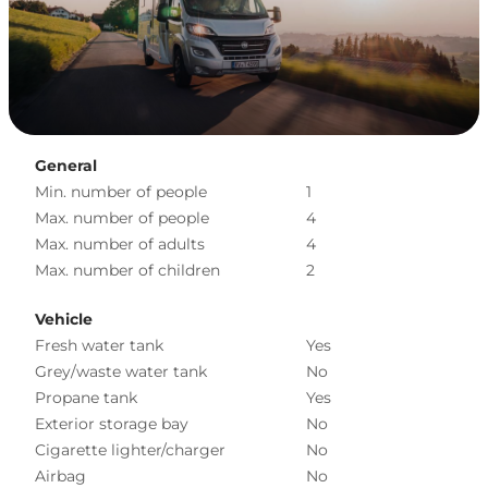
General
Min. number of people
1
Max. number of people
4
Max. number of adults
4
Max. number of children
2
Vehicle
Fresh water tank
Yes
Grey/waste water tank
No
Propane tank
Yes
Exterior storage bay
No
Cigarette lighter/charger
No
Airbag
No