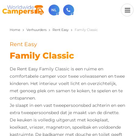
NL
Home
Verhuurders
Rent Easy
Family Classic
030-6974964
Bel ons gerust (beschikbaar ma t/m vr van 9u tot 17u).
Rent Easy
sales@worldwidecampers.com
Je kunt ons natuurlijk ook altijd een mailtje sturen.
Family Classic
De Rent Easy Family Classic is een ruime en
comfortabele camper voor twee volwassenen en twee
kinderen. Het interieur voelt licht en overzichtelijk,
met genoeg plek om samen te koken, te spelen en te
ontspannen.
Je slaapt in een vast tweepersoonsbed achterin en een
extra tweepersoonsbed dat je maakt van de dinette.
De keuken is volledig uitgerust met kookplaat,
koelkast, vriezer, magnetron, spoelbak en voldoende
kastruimte. De badkamer met douche en toilet geeft