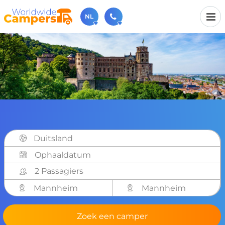
NL
030-6974964
Bel ons gerust (beschikbaar ma t/m vr van 9u tot 17u).
sales@worldwidecampers.com
Je kunt ons natuurlijk ook altijd een mailtje sturen.
Duitsland
2 Passagiers
Mannheim
Mannheim
Zoek een camper