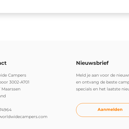
act
Nieuwsbrief
ide Campers
Meld je aan voor de nieuw
poor 3002-A701
en ontvang de beste cam
T Maarssen
specials en het laatste ni
and
Aanmelden
74964
worldwidecampers.com