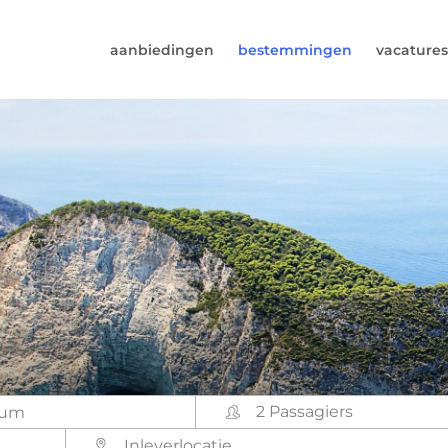
aanbiedingen
bestemmingen
vacatures
6974964
rust (beschikbaar ma t/m vr van 9u tot 17u).
s@worldwidecampers.com
s natuurlijk ook altijd een mailtje sturen.
2 Passagiers
Inleverlocatie