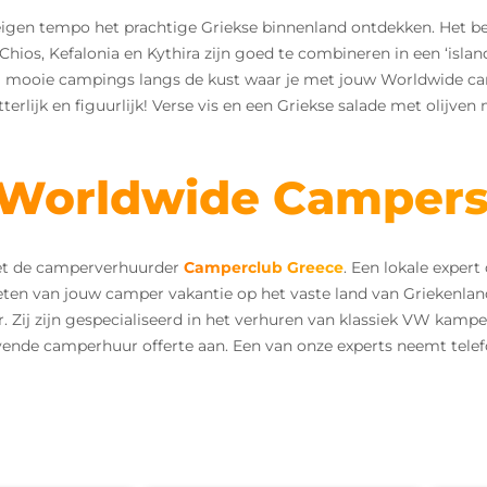
en tempo het prachtige Griekse binnenland ontdekken. Het beken
hios, Kefalonia en Kythira zijn goed te combineren in een ‘isl
eel mooie campings langs de kust waar je met jouw Worldwide cam
erlijk en figuurlijk! Verse vis en een Griekse salade met olijven
 Worldwide Camper
et de camperverhuurder
Camperclub Greece
. Een lokale expert
nieten van jouw camper vakantie op het vaste land van Griekenla
Zij zijn gespecialiseerd in het verhuren van klassiek VW kamp
vende camperhuur offerte aan. Een van onze experts neemt telef