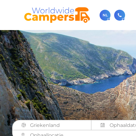
NL
030-
Bel ons ge
sale
Je kunt on
Griekenland
Ophaallocatie