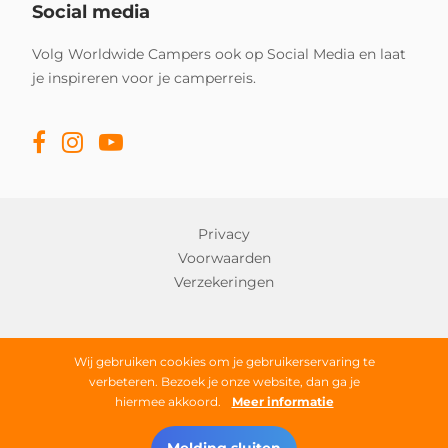
Social media
Volg Worldwide Campers ook op Social Media en laat
je inspireren voor je camperreis.
Privacy
Voorwaarden
Verzekeringen
Copyright © 2026 Worldwide Campers
Wij gebruiken cookies om je gebruikerservaring te
verbeteren. Bezoek je onze website, dan ga je
Alle rechten onder voorbehoud
hiermee akkoord.
Meer informatie
zoek een camper