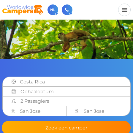
NL
030-6974964
Bel ons gerust (beschikbaar ma t/m vr van 9u tot 17u).
sales@worldwidecampers.com
Je kunt ons natuurlijk ook altijd een mailtje sturen.
Costa Rica
2 Passagiers
San Jose
San Jose
Zoek een camper