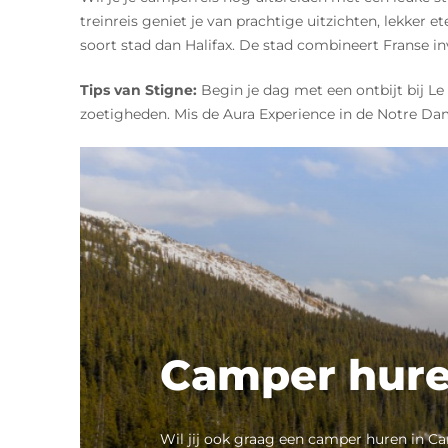
treinreis geniet je van prachtige uitzichten, lekker
soort stad dan Halifax. De stad combineert Franse i
Tips van Stigne:
Begin je dag met een ontbijt bij Le 
zoetigheden. Mis de Aura Experience in de Notre Dam
Camper hure
Wil jij ook graag een camper huren in Ca