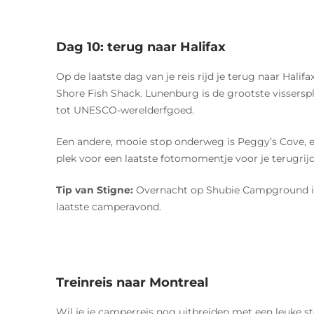
Dag 10: terug naar Halifax
Op de laatste dag van je reis rijd je terug naar Halif
Shore Fish Shack. Lunenburg is de grootste vissersp
tot UNESCO-werelderfgoed.
Een andere, mooie stop onderweg is Peggy’s Cove, e
plek voor een laatste fotomomentje voor je terugrijdt
Tip van Stigne:
Overnacht op Shubie Campground in Ha
laatste camperavond.
Treinreis naar Montreal
Wil je je camperreis nog uitbreiden met een leuke st