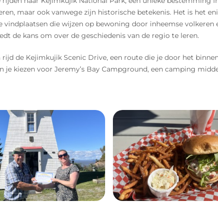
e rijden naar Kejimkujik National Park, een unieke bestemming i
eren, maar ook vanwege zijn historische betekenis. Het is het en
che vindplaatsen die wijzen op bewoning door inheemse volkeren e
edt de kans om over de geschiedenis van de regio te leren.
 rijd de Kejimkujik Scenic Drive, een route die je door het bi
kun je kiezen voor Jeremy’s Bay Campground, een camping midden