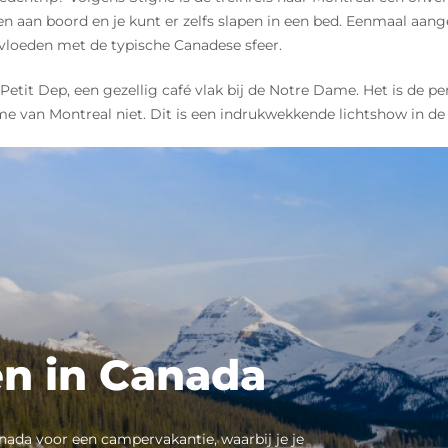
 eten aan boord en je kunt er zelfs slapen in een bed. Eenmaal 
nvloeden met de typische Canadese sfeer.
Petit Dep, een gezellig café vlak bij de Notre Dame. Het is de p
e van Montreal niet. Dit is een indrukwekkende lichtshow in de 
n in Canada
nada voor een campervakantie, waarbij je je