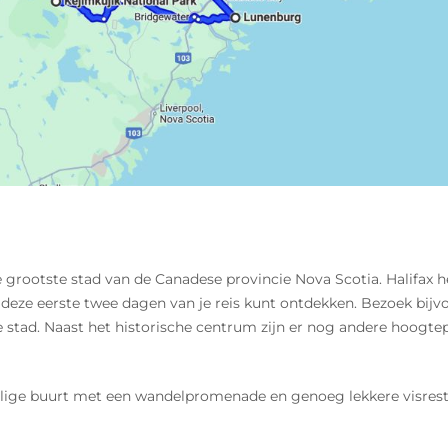
e grootste stad van de Canadese provincie Nova Scotia. Halifax 
n deze eerste twee dagen van je reis kunt ontdekken. Bezoek bij
 stad. Naast het historische centrum zijn er nog andere hoogtepu
llige buurt met een wandelpromenade en genoeg lekkere visrestau