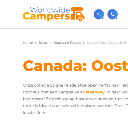
NL
030-
Home
Blogs
Voorbeeld Routes
Canada: Oost-Canada in 10
Bel ons ge
sale
Canada: Oost
Je kunt on
Onze collega Stigne reisde afgelopen herfst naar h
rondreis met een camper van
Fraserway
. In haar w
beginners." Ze deelt graag haar ervaringen en tips
route is ideaal voor wie wil kennismaken met Oost-
lokale sfeer.