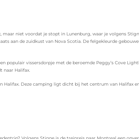
ax, maar niet voordat je stopt in Lunenburg, waar je volgens Stign
laats aan de zuidkust van Nova Scotia. De felgekleurde gebouwen
en populair vissersdorpje met de beroemde Peggy’s Cove Lighth
 naar Halifax.
lifax. Deze camping ligt dicht bij het centrum van Halifax en 
edentrip? Volgens Stigne is de treinreis naar Montreal een onver