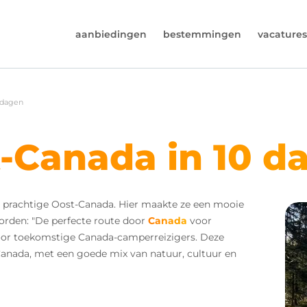
aanbiedingen
bestemmingen
vacatures
6974964
 dagen
rust (beschikbaar ma t/m vr van 9u tot 17u).
s@worldwidecampers.com
-Canada in 10 d
s natuurlijk ook altijd een mailtje sturen.
et prachtige Oost-Canada. Hier maakte ze een mooie
oorden: "De perfecte route door
Canada
voor
 voor toekomstige Canada-camperreizigers. Deze
Canada, met een goede mix van natuur, cultuur en