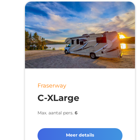
Fraserway
C-XLarge
Max. aantal pers.
6
Meer details