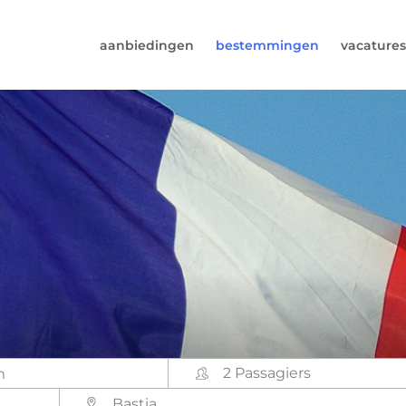
aanbiedingen
bestemmingen
vacatures
6974964
rust (beschikbaar ma t/m vr van 9u tot 17u).
s@worldwidecampers.com
s natuurlijk ook altijd een mailtje sturen.
2 Passagiers
Bastia