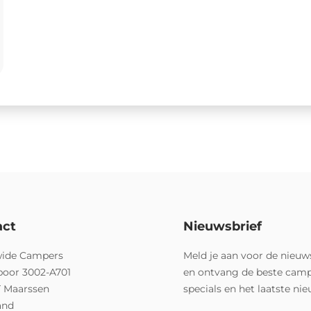
act
Nieuwsbrief
ide Campers
Meld je aan voor de nieuw
poor 3002-A701
en ontvang de beste cam
T Maarssen
specials en het laatste ni
and