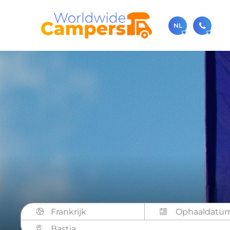
NL
030-
Bel ons ge
sale
Je kunt on
Frankrijk
Bastia