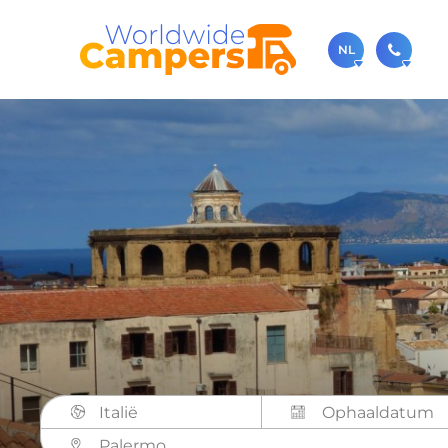
NL
030-
Bel ons ge
sale
Je kunt on
Italië
Palermo