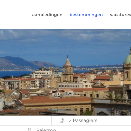
aanbiedingen
bestemmingen
vacatures
6974964
rust (beschikbaar ma t/m vr van 9u tot 17u).
s@worldwidecampers.com
s natuurlijk ook altijd een mailtje sturen.
2 Passagiers
Palermo