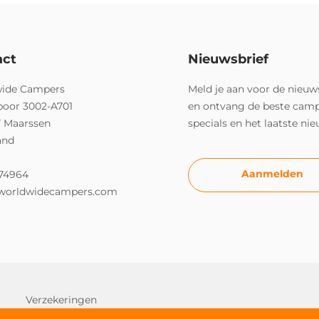
act
Nieuwsbrief
ide Campers
Meld je aan voor de nieuw
poor 3002-A701
en ontvang de beste cam
T Maarssen
specials en het laatste ni
and
Aanmelden
74964
worldwidecampers.com
Verzekeringen