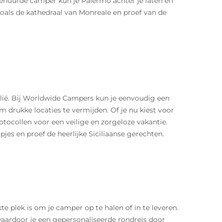
huurde camper kun je Palermo achter je laten en
zoals de kathedraal van Monreale en proef van de
talië. Bij Worldwide Campers kun je eenvoudig een
m drukke locaties te vermijden. Of je nu kiest voor
tocollen voor een veilige en zorgeloze vakantie.
jes en proef de heerlijke Siciliaanse gerechten.
te plek is om je camper op te halen of in te leveren.
aardoor je een gepersonaliseerde rondreis door