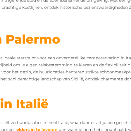
e intrigerende stad en de adembenemende omgeving. Met een ge
e prachtige kustlijnen, ontdek historische bezienswaardigheden 
n Palermo
et ideale startpunt voor een onvergetelijke camperervaring in I
ijheid om je eigen reisbestemming te kiezen en de flexibiliteit o
voor het gezin, de huurlocaties hanteren strikte schoonmaakpro
 het schilderachtige landschap van Sicilië, ontdek charmante dorp
n Italië
elf verhuurlocaties in heel Italië, waardoor er altijd een geschik
e camper
elders in te leveren
dan waar je hem hebt opgehaald, w