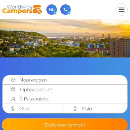
NL
030-6974964
Bel ons gerust (beschikbaar ma t/m vr van 9u tot 17u).
sales@worldwidecampers.com
Je kunt ons natuurlijk ook altijd een mailtje sturen.
Noorwegen
2 Passagiers
Oslo
Oslo
Zoek een camper