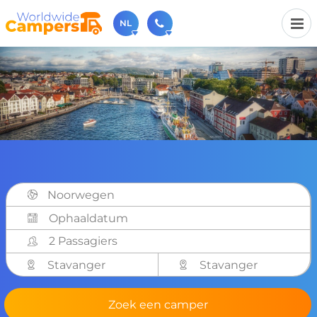
NL
030-6974964
Bel ons gerust (beschikbaar ma t/m vr van 9u tot 17u).
sales@worldwidecampers.com
Je kunt ons natuurlijk ook altijd een mailtje sturen.
Noorwegen
2 Passagiers
Stavanger
Stavanger
Zoek een camper