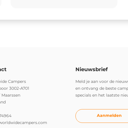
act
Nieuwsbrief
ide Campers
Meld je aan voor de nieuw
poor 3002-A701
en ontvang de beste cam
T Maarssen
specials en het laatste ni
and
Aanmelden
74964
worldwidecampers.com