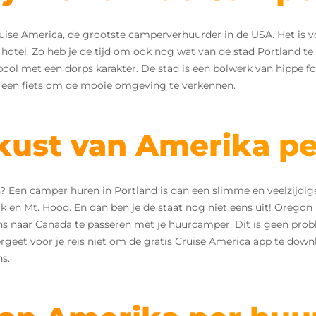
uise America, de grootste camperverhuurder in de USA. Het is 
hotel. Zo heb je de tijd om ook nog wat van de stad Portland te 
ool met een dorps karakter. De stad is een bolwerk van hippe fo
al een fiets om de mooie omgeving te verkennen.
kust van Amerika p
? Een camper huren in Portland is dan een slimme en veelzijdi
rk en Mt. Hood. En dan ben je de staat nog niet eens uit! Orego
rens naar Canada te passeren met je huurcamper. Dit is geen pro
geet voor je reis niet om de gratis Cruise America app te downlo
s.