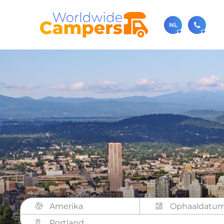
NL
030-
Bel ons ge
sale
Je kunt on
Amerika
Portland