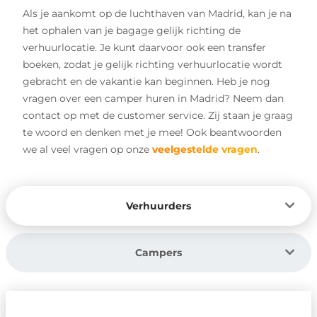
Als je aankomt op de luchthaven van Madrid, kan je na
het ophalen van je bagage gelijk richting de
verhuurlocatie. Je kunt daarvoor ook een transfer
boeken, zodat je gelijk richting verhuurlocatie wordt
gebracht en de vakantie kan beginnen. Heb je nog
vragen over een camper huren in Madrid? Neem dan
contact op met de customer service. Zij staan je graag
te woord en denken met je mee! Ook beantwoorden
we al veel vragen op onze
veelgestelde vragen
.
Verhuurders
Campers