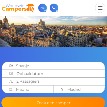
NL
030-6974964
Bel ons gerust (beschikbaar ma t/m vr van 9u tot 17u).
sales@worldwidecampers.com
Je kunt ons natuurlijk ook altijd een mailtje sturen.
Spanje
2 Passagiers
Madrid
Madrid
Zoek een camper