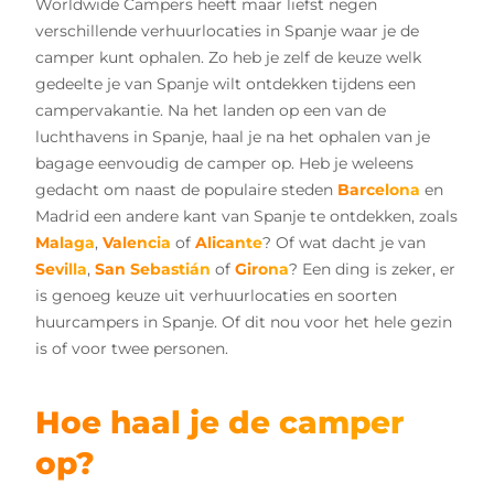
Worldwide Campers heeft maar liefst negen
verschillende verhuurlocaties in Spanje waar je de
camper kunt ophalen. Zo heb je zelf de keuze welk
gedeelte je van Spanje wilt ontdekken tijdens een
campervakantie. Na het landen op een van de
luchthavens in Spanje, haal je na het ophalen van je
bagage eenvoudig de camper op. Heb je weleens
gedacht om naast de populaire steden
Barcelona
en
Madrid een andere kant van Spanje te ontdekken, zoals
Malaga
,
Valencia
of
Alicante
? Of wat dacht je van
Sevilla
,
San Sebastián
of
Girona
? Een ding is zeker, er
is genoeg keuze uit verhuurlocaties en soorten
huurcampers in Spanje. Of dit nou voor het hele gezin
is of voor twee personen.
Hoe haal je de camper
op?