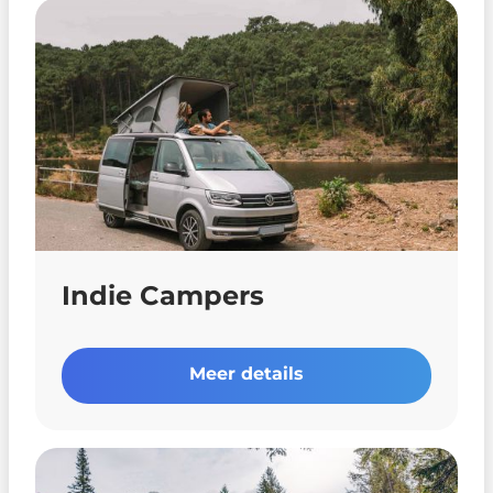
Indie Campers
Meer details