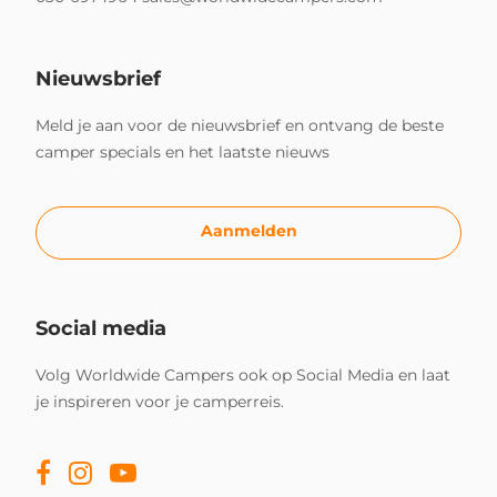
Nieuwsbrief
Meld je aan voor de nieuwsbrief en ontvang de beste
camper specials en het laatste nieuws
Aanmelden
Social media
Volg Worldwide Campers ook op Social Media en laat
je inspireren voor je camperreis.