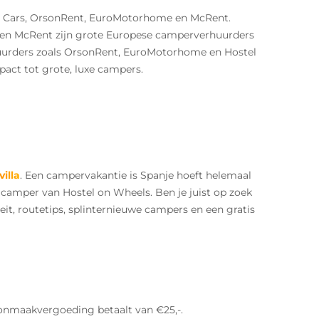
g Cars, OrsonRent, EuroMotorhome en McRent.
s en McRent zijn grote Europese camperverhuurders
huurders zoals OrsonRent, EuroMotorhome en Hostel
pact tot grote, luxe campers.
villa
. Een campervakantie is Spanje hoeft helemaal
s camper van Hostel on Wheels. Ben je juist op zoek
eit, routetips, splinternieuwe campers en een gratis
onmaakvergoeding betaalt van €25,-.