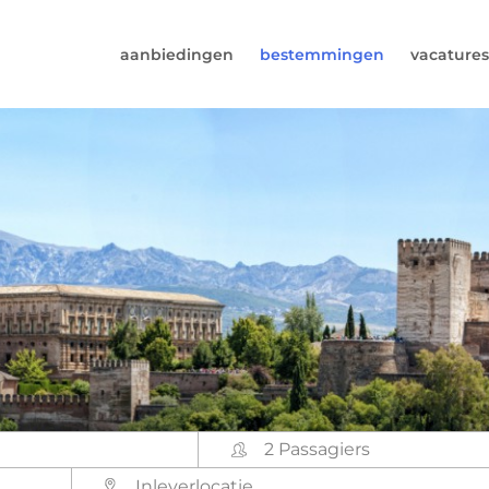
aanbiedingen
bestemmingen
vacatures
6974964
rust (beschikbaar ma t/m vr van 9u tot 17u).
s@worldwidecampers.com
s natuurlijk ook altijd een mailtje sturen.
2 Passagiers
Inleverlocatie