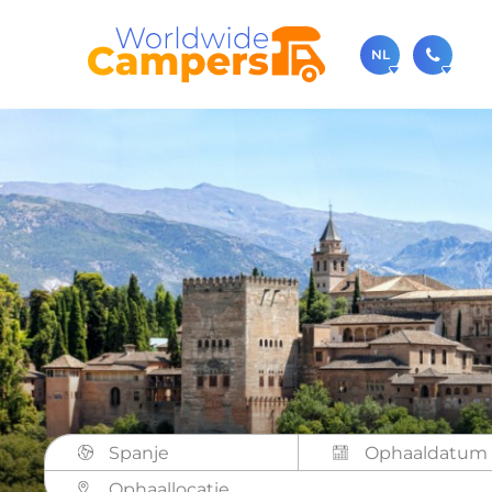
NL
030-
Bel ons ge
sale
Je kunt on
Spanje
Ophaallocatie