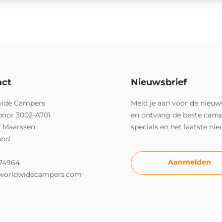
act
Nieuwsbrief
ide Campers
Meld je aan voor de nieuw
poor 3002-A701
en ontvang de beste cam
T Maarssen
specials en het laatste ni
and
Aanmelden
74964
worldwidecampers.com